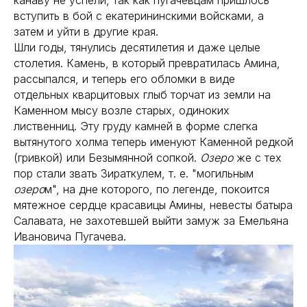
вступить в бой с екатерининскими войсками, а
затем и уйти в другие края.
Шли годы, тянулись десятилетия и даже целые
столетия. Камень, в который превратилась Амина,
рассыпался, и теперь его обломки в виде
отдельных кварцитовых глыб торчат из земли на
Каменном мысу возле старых, одиноких
лиственниц. Эту груду камней в форме слегка
вытянутого холма теперь именуют Каменной редкой
(гривкой) или Безымянной сопкой.
Озеро
же с тех
пор стали звать Зираткулем, т. е. "могильным
озеро
м", на дне которого, по легенде, покоится
мятежное сердце красавицы Амины, невесты батыра
Салавата, не захотевшей выйти замуж за Емельяна
Ивановича Пугачева.