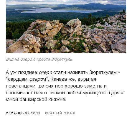
Вид на озеро с хребта Зюраткуль
А уж позднее
озеро
стали называть Зюраткулем -
"сердцем-
озеро
м". Канава же, вырытая
повстанцами, до сих пор хорошо заметна и
напоминает нам о пылкой любви мужицкого царя к
юной башкирской княжне.
2022-08-09 12:19
ЮЖНЫЙ УРАЛ