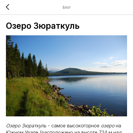
Блог
Озеро Зюраткуль
Озеро
Зюраткуль
- самое высокогорное
озеро
на
Южном Урале (расположено на высоте 724 м над