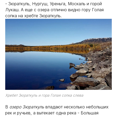
- Зюраткуль, Нургуш, Уреньга, Москаль и горой
Лукаш. А еще с озера отлично видно гору Голая
сопка на хребте Зюраткуль.
Хребет Зюраткуль и гора Голая сопка слева
В
озеро
Зюраткуль
впадают несколько небольших
рек и ручьев, а вытекает одна река - Большая