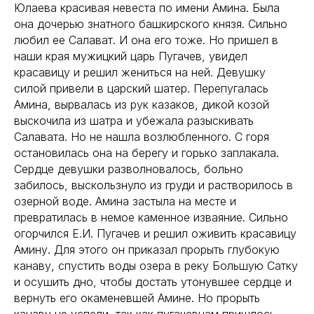
Юлаева красивая невеста по имени Амина. Была
она дочерью знатного башкирского князя. Сильно
любил ее Салават. И она его тоже. Но пришел в
наши края мужицкий царь Пугачев, увидел
красавицу и решил жениться на ней. Девушку
силой привели в царский шатер. Перепугалась
Амина, вырвалась из рук казаков, дикой козой
выскочила из шатра и убежала разыскивать
Салавата. Но не нашла возлюбленного. С горя
остановилась она на берегу и горько заплакала.
Сердце девушки разволновалось, больно
забилось, выскользнуло из груди и растворилось в
озерной воде. Амина застыла на месте и
превратилась в немое каменное изваяние. Сильно
огорчился Е.И. Пугачев и решил оживить красавицу
Амину. Для этого он приказал прорыть глубокую
канаву, спустить воды озера в реку Большую Сатку
и осушить дно, чтобы достать утонувшее сердце и
вернуть его окаменевшей Амине. Но прорыть
канаву не успели, так как пугачевцам пришлось