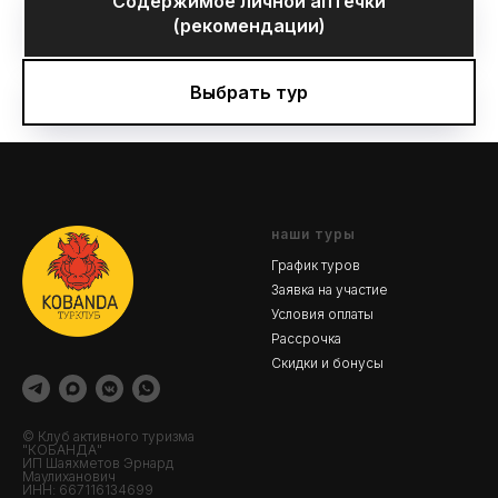
Содержимое личной аптечки
(рекомендации)
Выбрать тур
наши туры
График туров
Заявка на участие
Условия оплаты
Рассрочка
Скидки и бонусы
© Клуб активного туризма
"КОБАНДА"
ИП Шаяхметов Эрнард
Маулиханович
ИНН: 667116134699